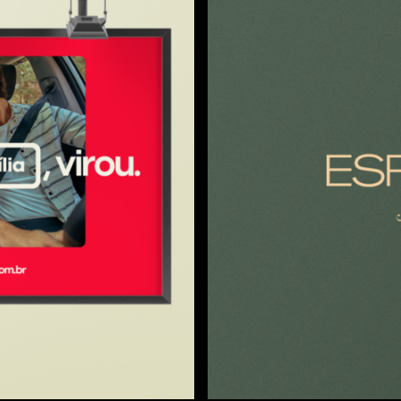
GUARARAPES
Espaço Te