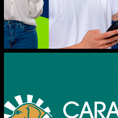
INFLUX
Com InFlux você é mais