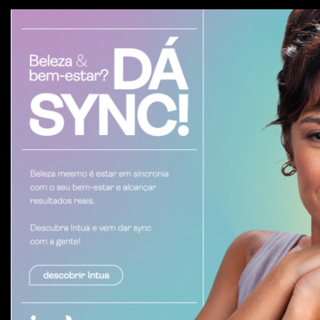
INTUA
Dá Sync!