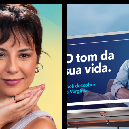
VERGINIA
O tom da s