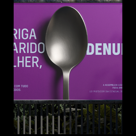
ASSEMBLÉIA
LEGISLATIVA DO
PARANÁ
Em briga de
marido e mulher,
denuncie!