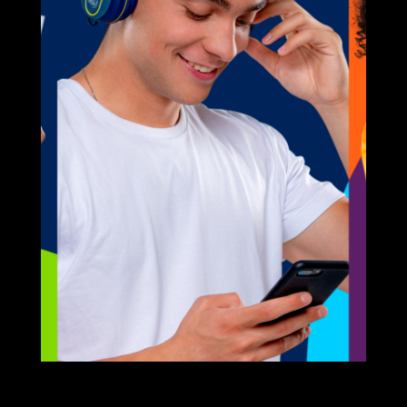
INFLUX
Com InFlux você
é mais